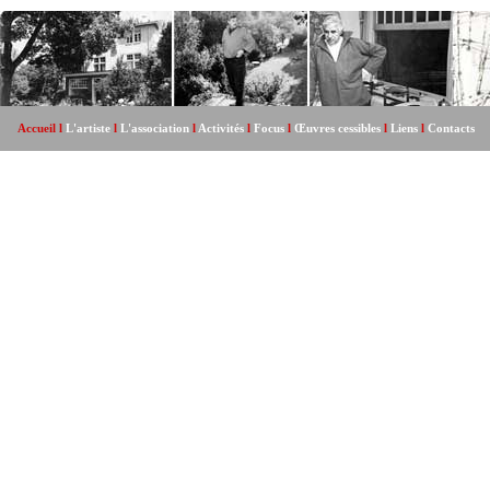
Accueil l
L'artiste
l
L'association
l
Activités
l
Focus
l
Œuvres cessibles
l
Liens
l
Contacts