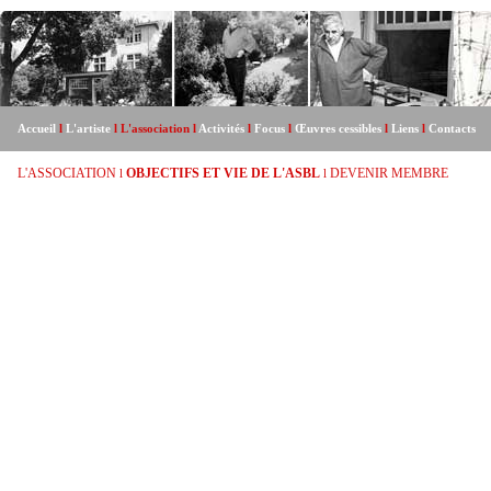
Accueil
l
L'artiste
l L'association l
Activités
l
Focus
l
Œuvres cessibles
l
Liens
l
Contacts
L'ASSOCIATION
OBJECTIFS ET VIE DE L'ASBL
DEVENIR MEMBRE
l
l